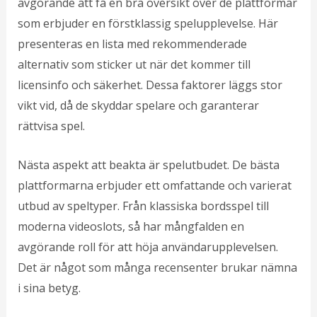
avgörande att få en bra översikt över de plattformar
som erbjuder en förstklassig spelupplevelse. Här
presenteras en lista med rekommenderade
alternativ som sticker ut när det kommer till
licensinfo och säkerhet. Dessa faktorer läggs stor
vikt vid, då de skyddar spelare och garanterar
rättvisa spel.
Nästa aspekt att beakta är spelutbudet. De bästa
plattformarna erbjuder ett omfattande och varierat
utbud av speltyper. Från klassiska bordsspel till
moderna videoslots, så har mångfalden en
avgörande roll för att höja användarupplevelsen.
Det är något som många recensenter brukar nämna
i sina betyg.