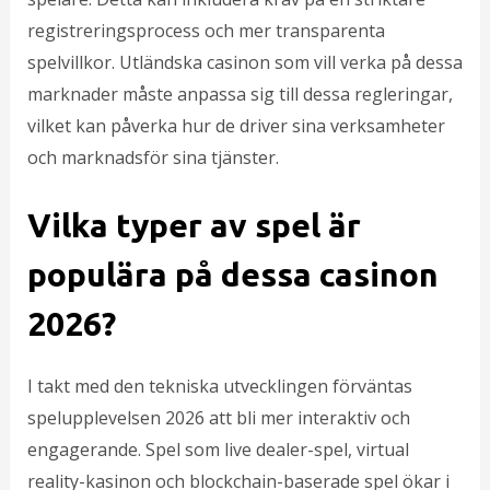
registreringsprocess och mer transparenta
spelvillkor. Utländska casinon som vill verka på dessa
marknader måste anpassa sig till dessa regleringar,
vilket kan påverka hur de driver sina verksamheter
och marknadsför sina tjänster.
Vilka typer av spel är
populära på dessa casinon
2026?
I takt med den tekniska utvecklingen förväntas
spelupplevelsen 2026 att bli mer interaktiv och
engagerande. Spel som live dealer-spel, virtual
reality-kasinon och blockchain-baserade spel ökar i