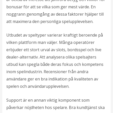
bonusar för att se vilka som ger mest värde. En
noggrann genomgång av dessa faktorer hjälper till
att maximera den personliga spelupplevelsen.
Utbudet av speltyper varierar kraftigt beroende på
vilken plattform man väljer. Många operatörer
erbjuder ett stort urval av slots, bordsspel och live
dealer-alternativ. Att analysera olika spelsajters
utbud kan spegla både deras fokus och kompetens
inom spelindustrin. Recensioner från andra
användare ger en bra indikation på kvaliteten av
spelen och användarupplevelsen.
Support är en annan viktig komponent som
påverkar nöjdheten hos spelare. Bra kundtjänst ska