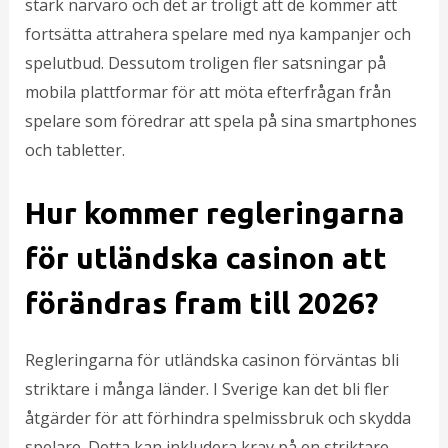
stark närvaro och det är troligt att de kommer att
fortsätta attrahera spelare med nya kampanjer och
spelutbud. Dessutom troligen fler satsningar på
mobila plattformar för att möta efterfrågan från
spelare som föredrar att spela på sina smartphones
och tabletter.
Hur kommer regleringarna
för utländska casinon att
förändras fram till 2026?
Regleringarna för utländska casinon förväntas bli
striktare i många länder. I Sverige kan det bli fler
åtgärder för att förhindra spelmissbruk och skydda
spelare. Detta kan inkludera krav på en striktare