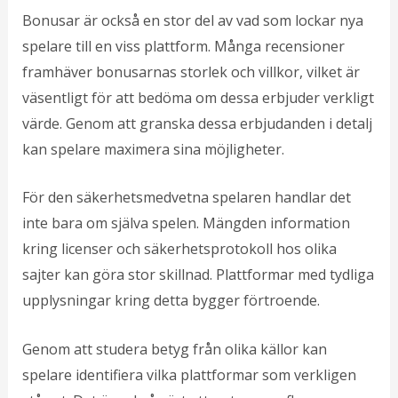
Bonusar är också en stor del av vad som lockar nya
spelare till en viss plattform. Många recensioner
framhäver bonusarnas storlek och villkor, vilket är
väsentligt för att bedöma om dessa erbjuder verkligt
värde. Genom att granska dessa erbjudanden i detalj
kan spelare maximera sina möjligheter.
För den säkerhetsmedvetna spelaren handlar det
inte bara om själva spelen. Mängden information
kring licenser och säkerhetsprotokoll hos olika
sajter kan göra stor skillnad. Plattformar med tydliga
upplysningar kring detta bygger förtroende.
Genom att studera betyg från olika källor kan
spelare identifiera vilka plattformar som verkligen