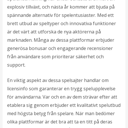
explosiv tillväxt, och nästa år kommer att bjuda på
spännande alternativ för spelentusiaster. Med ett
brett utbud av speltyper och innovativa funktioner
är det värt att utforska de nya aktörerna på
marknaden. Många av dessa plattformar erbjuder
generösa bonusar och engagerande recensioner
från användare som prioriterar säkerhet och
support.
En viktig aspekt av dessa spelsajter handlar om
licensinfo som garanterar en trygg spelupplevelse
för användarna. Var och en av dem strävar efter att
etablera sig genom erbjuder ett kvalitativt spelutbud
med högsta betyg från spelare. När man bedömer
olika plattformar är det bra att ta en titt på deras