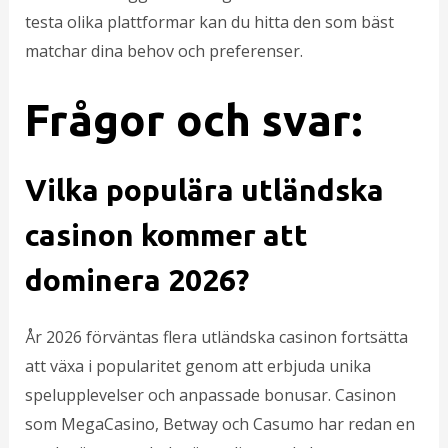
testa olika plattformar kan du hitta den som bäst
matchar dina behov och preferenser.
Frågor och svar:
Vilka populära utländska
casinon kommer att
dominera 2026?
År 2026 förväntas flera utländska casinon fortsätta
att växa i popularitet genom att erbjuda unika
spelupplevelser och anpassade bonusar. Casinon
som MegaCasino, Betway och Casumo har redan en