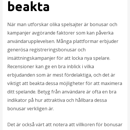
beakta
När man utforskar olika spelsajter är bonusar och
kampanjer avgörande faktorer som kan påverka
användarupplevelsen. Många plattformar erbjuder
generösa registreringsbonusar och
insättningskampanjer för att locka nya spelare.
Recensioner kan ge en bra inblick i vilka
erbjudanden som är mest fördelaktiga, och det är
viktigt att beakta dessa möjligheter för att maximera
ditt spelande. Betyg från användare är ofta en bra
indikator på hur attraktiva och hållbara dessa
bonusar verkligen är.
Det är också värt att notera att villkoren för bonusar