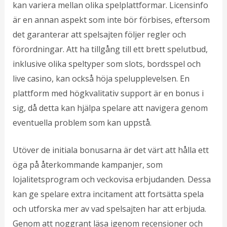
kan variera mellan olika spelplattformar. Licensinfo
är en annan aspekt som inte bör förbises, eftersom
det garanterar att spelsajten följer regler och
förordningar. Att ha tillgång till ett brett spelutbud,
inklusive olika speltyper som slots, bordsspel och
live casino, kan också höja spelupplevelsen. En
plattform med högkvalitativ support är en bonus i
sig, då detta kan hjälpa spelare att navigera genom
eventuella problem som kan uppstå.
Utöver de initiala bonusarna är det värt att hålla ett
öga på återkommande kampanjer, som
lojalitetsprogram och veckovisa erbjudanden. Dessa
kan ge spelare extra incitament att fortsätta spela
och utforska mer av vad spelsajten har att erbjuda.
Genom att noggrant läsa igenom recensioner och