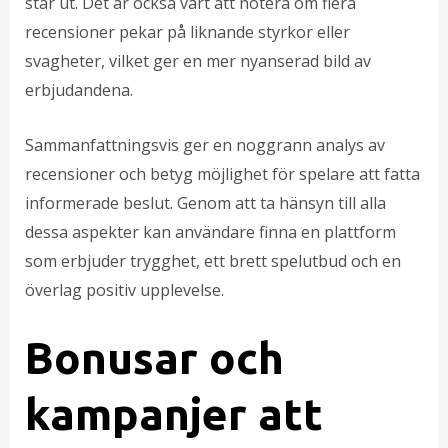
står ut. Det är också värt att notera om flera
recensioner pekar på liknande styrkor eller
svagheter, vilket ger en mer nyanserad bild av
erbjudandena.
Sammanfattningsvis ger en noggrann analys av
recensioner och betyg möjlighet för spelare att fatta
informerade beslut. Genom att ta hänsyn till alla
dessa aspekter kan användare finna en plattform
som erbjuder trygghet, ett brett spelutbud och en
överlag positiv upplevelse.
Bonusar och
kampanjer att