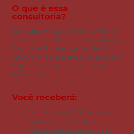
O que é essa
consultoria?
Essa é uma consultoria especial focada na
criação e desenvolvimento do seu próximo
infoproduto. Nós vamos
juntas
criá-lo do
zero ou aperfeiçoar infoprodutos que você já
tenha de acordo com os seus objetivos e
necessidades.
Você receberá:
2 encontros de até 1h30 cada para
criação do seu infoproduto
Acompanhamento durante 30 dias