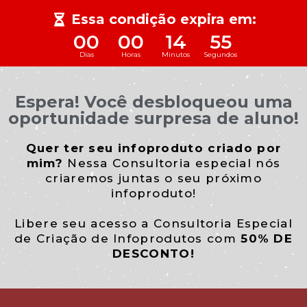
Essa condição expira em:
00
00
14
55
Dias
Horas
Minutos
Segundos
Espera! Você desbloqueou uma
oportunidade surpresa de aluno!
Quer ter seu infoproduto criado por
mim?
Nessa Consultoria especial nós
criaremos juntas o seu próximo
infoproduto!
Libere seu acesso a Consultoria Especial
de Criação de Infoprodutos com
50% DE
DESCONTO!