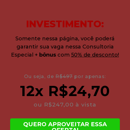
INVESTIMENTO:
Somente nessa página, você poderá
garantir sua vaga nessa Consultoria
Especial +
bônus
com
50% de desconto!
Ou seja, de
R$497
por apenas:
12x R$24,70
ou R$247,00 à vista
QUERO APROVEITAR ESSA