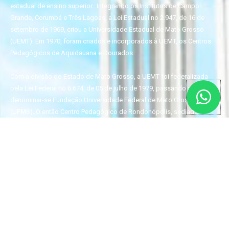
estadual de ensino superior.
Integrando os Institutos de Campo
Grande, Corumbá e Três Lagoas, a Lei Estadual no 2.947,
de 16 de
setembro de 1969, criou a Universidade Estadual de Mato Grosso
(UEMT). Em 1970,
foram criados e incorporados à UEMT, os Centros
Pedagógicos de Aquidauana e Dourados.
Com a divisão do Estado de Mato Grosso, a UEMT foi federalizada
pela Lei Federal no
6.674, de 05 de julho de 1979, passando a
denominar-se Fundação Universidade Federal
de Mato Grosso do Sul
(UFMS). O então Centro Pedagógico de Rondonópolis, sediado
em
Rondonópolis/MT, passou a integrar a Universidade Federal de
Mato Grosso (UFMT). O
Câmpus de Dourados (CPDO) foi
transformado na Universidade Federal da Grande Dourados
(UFGD),
com a sua instalação realizada em 1o de janeiro de 2006, de acordo
com a Lei no
11.153, de 29 de julho de 2005.
Em sua trajetória histórica, a UFMS busca consolidar seu
compromisso social com a comu
nidade sul-mato-grossense,
gerando conhecimentos voltados à necessidade regional,