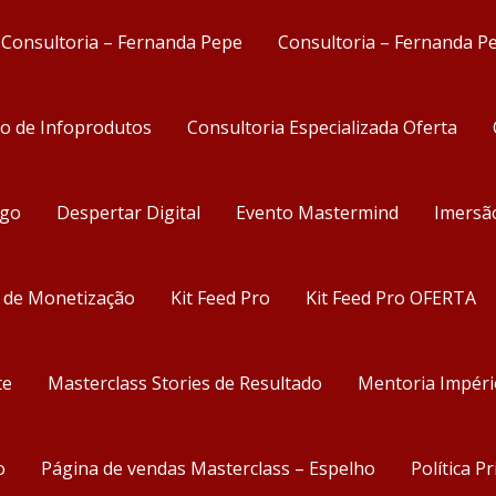
Consultoria – Fernanda Pepe
Consultoria – Fernanda P
ão de Infoprodutos
Consultoria Especializada Oferta
ego
Despertar Digital
Evento Mastermind
Imersã
s de Monetização
Kit Feed Pro
Kit Feed Pro OFERTA
te
Masterclass Stories de Resultado
Mentoria Impéri
o
Página de vendas Masterclass – Espelho
Política P