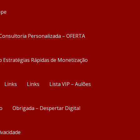
epe
Consultoria Personalizada – OFERTA
o Estratégias Rápidas de Monetização
Links
Links
Lista VIP – Aulões
o
Obrigada – Despertar Digital
rivacidade