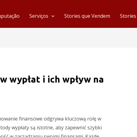
mputação
Serviços
Stories que Vendem
Storie
w wypłat i ich wpływ na
anowanie finansowe odgrywa kluczową rolę w
tody wypłaty są istotne, aby zapewnić szybki
ość w zarządzaniu swoimi finansami. Każde