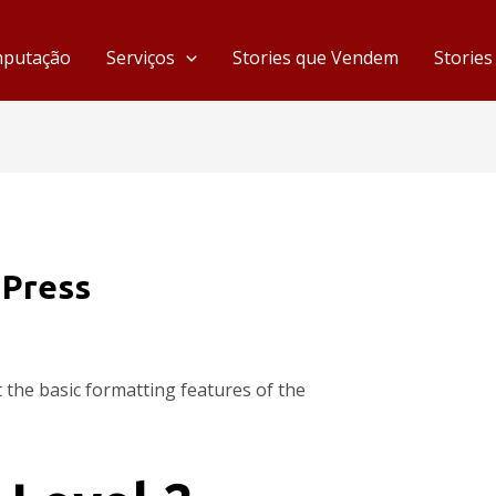
mputação
Serviços
Stories que Vendem
Storie
dPress
t the basic formatting features of the