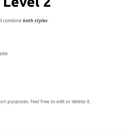
 Level 2
nd combine
both styles
.
site
n purposes. Feel free to edit or delete it.