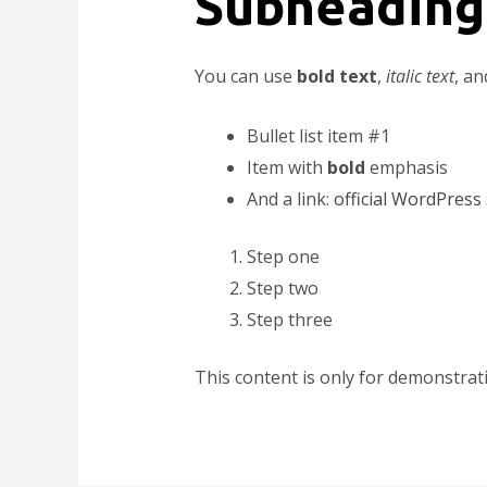
Subheading
You can use
bold text
,
italic text
, a
Bullet list item #1
Item with
bold
emphasis
And a link:
official WordPress 
Step one
Step two
Step three
This content is only for demonstratio