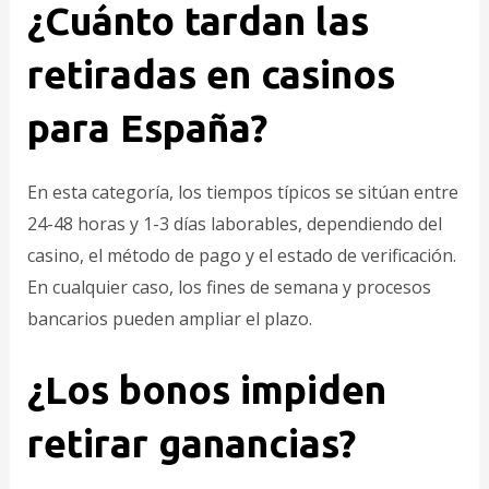
¿Cuánto tardan las
retiradas en casinos
para España?
En esta categoría, los tiempos típicos se sitúan entre
24-48 horas y 1-3 días laborables, dependiendo del
casino, el método de pago y el estado de verificación.
En cualquier caso, los fines de semana y procesos
bancarios pueden ampliar el plazo.
¿Los bonos impiden
retirar ganancias?