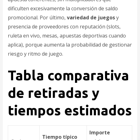
dificulten excesivamente la conversión de saldo
promocional. Por último,
variedad de juegos
y
presencia de proveedores con reputación (slots,
ruleta en vivo, mesas, apuestas deportivas cuando
aplica), porque aumenta la probabilidad de gestionar
riesgo y ritmo de juego.
Tabla comparativa
de retiradas y
tiempos estimados
Importe
Tiempo típico