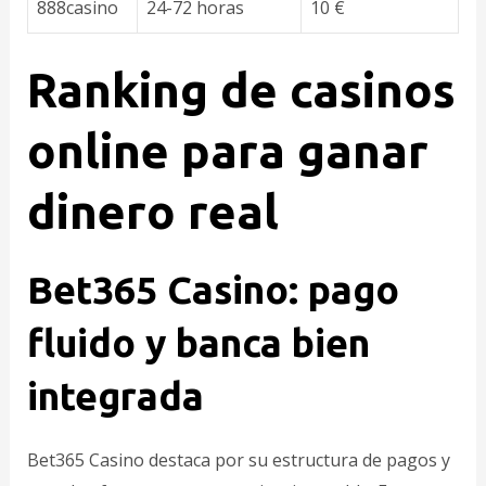
888casino
24-72 horas
10 €
Ranking de casinos
online para ganar
dinero real
Bet365 Casino: pago
fluido y banca bien
integrada
Bet365 Casino destaca por su estructura de pagos y