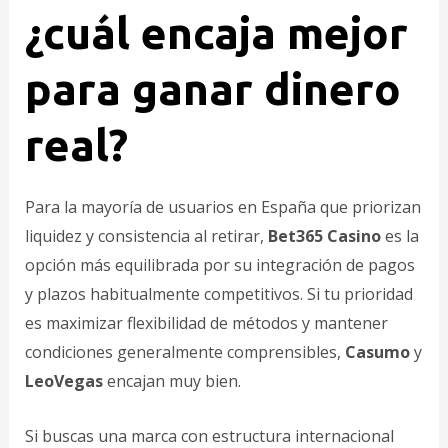
¿cuál encaja mejor
para ganar dinero
real?
Para la mayoría de usuarios en España que priorizan
liquidez y consistencia al retirar,
Bet365 Casino
es la
opción más equilibrada por su integración de pagos
y plazos habitualmente competitivos. Si tu prioridad
es maximizar flexibilidad de métodos y mantener
condiciones generalmente comprensibles,
Casumo
y
LeoVegas
encajan muy bien.
Si buscas una marca con estructura internacional