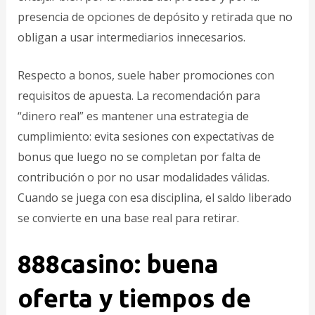
presencia de opciones de depósito y retirada que no
obligan a usar intermediarios innecesarios.
Respecto a bonos, suele haber promociones con
requisitos de apuesta. La recomendación para
“dinero real” es mantener una estrategia de
cumplimiento: evita sesiones con expectativas de
bonus que luego no se completan por falta de
contribución o por no usar modalidades válidas.
Cuando se juega con esa disciplina, el saldo liberado
se convierte en una base real para retirar.
888casino: buena
oferta y tiempos de