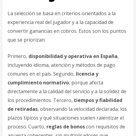
La selección se basa en criterios orientados a la
experiencia real del jugador y a la capacidad de
convertir ganancias en cobros. Estos son los puntos
que se priorizan:
Primero,
disponibilidad y operativa en España
,
incluyendo idioma, atención y métodos de pago
comunes en el país. Segundo,
licencia y
cumplimiento normativo
, porque afecta
directamente a la calidad del servicio y a la solidez de
los procedimientos. Tercero,
tiempos y fiabilidad
de retiradas
, observando la velocidad declarada, los
plazos típicos y qué situaciones suelen ralentizar el
proceso. Cuarto,
reglas de bonos
con requisitos de
apuesta coherentes, sin multiplicadores que