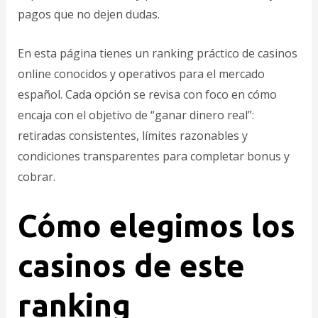
pagos que no dejen dudas.
En esta página tienes un ranking práctico de casinos
online conocidos y operativos para el mercado
español. Cada opción se revisa con foco en cómo
encaja con el objetivo de “ganar dinero real”:
retiradas consistentes, límites razonables y
condiciones transparentes para completar bonus y
cobrar.
Cómo elegimos los
casinos de este
ranking