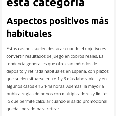
esta categoría
Aspectos positivos más
habituales
Estos casinos suelen destacar cuando el objetivo es
convertir resultados de juego en cobros reales. La
tendencia general es que ofrezcan métodos de
depósito y retirada habituales en España, con plazos
que suelen situarse entre 1 y 3 días laborables, y en
algunos casos en 24-48 horas. Además, la mayoría
publica reglas de bonos con multiplicadores y límites,
lo que permite calcular cuándo el saldo promocional
queda liberado para retirar.