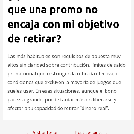
que una promo no
encaja con mi objetivo
de retirar?
Las más habituales son requisitos de apuesta muy
altos sin claridad sobre contribución, límites de saldo
promocional que restringen la retirada efectiva, o
condiciones que excluyen la mayoría de juegos que
sueles usar. En esas situaciones, aunque el bono
parezca grande, puede tardar más en liberarse y
afectar a tu capacidad de retirar “dinero real”.
←
Post anterior
Post seguinte
→