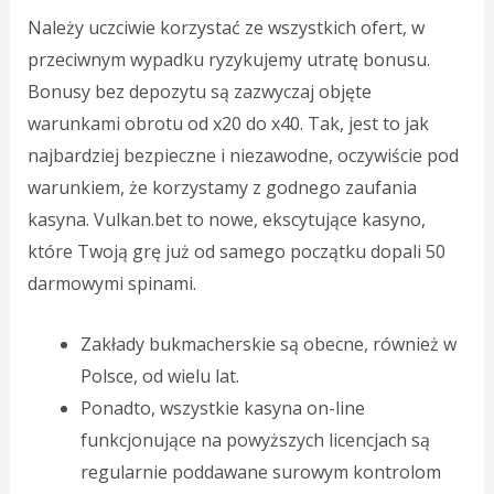
Należy uczciwie korzystać ze wszystkich ofert, w
przeciwnym wypadku ryzykujemy utratę bonusu.
Bonusy bez depozytu są zazwyczaj objęte
warunkami obrotu od x20 do x40. Tak, jest to jak
najbardziej bezpieczne i niezawodne, oczywiście pod
warunkiem, że korzystamy z godnego zaufania
kasyna. Vulkan.bet to nowe, ekscytujące kasyno,
które Twoją grę już od samego początku dopali 50
darmowymi spinami.
Zakłady bukmacherskie są obecne, również w
Polsce, od wielu lat.
Ponadto, wszystkie kasyna on-line
funkcjonujące na powyższych licencjach są
regularnie poddawane surowym kontrolom