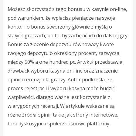
Możesz skorzystać z tego bonusu w kasynie on-line,
pod warunkiem, że wpłacisz pieniądze na swoje
konto. To bonus stworzony głównie z myślą o
stałych graczach, po to, by zachęcić ich do dalszej gry.
Bonus za złożenie depozytu równoważy kwotę
twojego depozytu o określony procent, zazwyczaj
między 50% a one hundred pc. Artykuł przedstawia
drawback wyboru kasyna on-line oraz znaczenie
opinii i recenzji dla graczy. Autor podkreśla, że
proces rejestracji i wyboru kasyna może budzić
wątpliwości, dlatego ważne jest korzystanie z
wiarygodnych recenzji. W artykule wskazane są
różne źródła opinii, takie jak strony internetowe,
fora dyskusyjne i społecznościowe platformy.