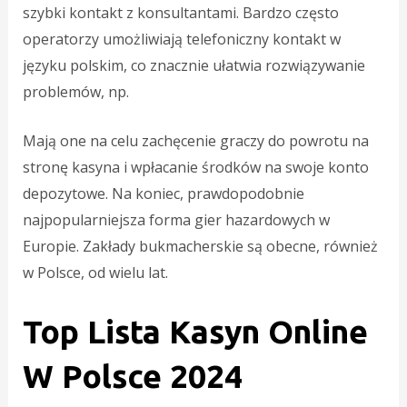
szybki kontakt z konsultantami. Bardzo często
operatorzy umożliwiają telefoniczny kontakt w
języku polskim, co znacznie ułatwia rozwiązywanie
problemów, np.
Mają one na celu zachęcenie graczy do powrotu na
stronę kasyna i wpłacanie środków na swoje konto
depozytowe. Na koniec, prawdopodobnie
najpopularniejsza forma gier hazardowych w
Europie. Zakłady bukmacherskie są obecne, również
w Polsce, od wielu lat.
Top Lista Kasyn Online
W Polsce 2024