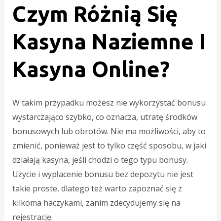
Czym Różnią Się
Kasyna Naziemne I
Kasyna Online?
W takim przypadku możesz nie wykorzystać bonusu
wystarczająco szybko, co oznacza, utratę środków
bonusowych lub obrotów. Nie ma możliwości, aby to
zmienić, ponieważ jest to tylko część sposobu, w jaki
działają kasyna, jeśli chodzi o tego typu bonusy.
Użycie i wypłacenie bonusu bez depozytu nie jest
takie proste, dlatego też warto zapoznać się z
kilkoma haczykami, zanim zdecydujemy się na
rejestrację.