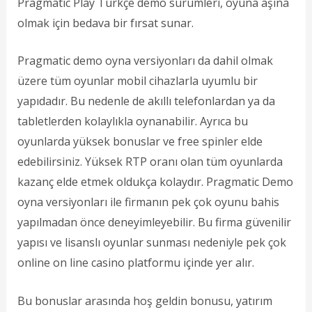
Pragmatic Play Türkçe demo sürümleri, oyuna aşina
olmak için bedava bir fırsat sunar.
Pragmatic demo oyna versiyonları da dahil olmak
üzere tüm oyunlar mobil cihazlarla uyumlu bir
yapıdadır. Bu nedenle de akıllı telefonlardan ya da
tabletlerden kolaylıkla oynanabilir. Ayrıca bu
oyunlarda yüksek bonuslar ve free spinler elde
edebilirsiniz. Yüksek RTP oranı olan tüm oyunlarda
kazanç elde etmek oldukça kolaydır. Pragmatic Demo
oyna versiyonları ile firmanın pek çok oyunu bahis
yapılmadan önce deneyimleyebilir. Bu firma güvenilir
yapısı ve lisanslı oyunlar sunması nedeniyle pek çok
online on line casino platformu içinde yer alır.
Bu bonuslar arasında hoş geldin bonusu, yatırım