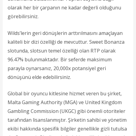
olarak her bir çarpanın ne kadar değerli olduğunu
görebilirsiniz.
Wilds’lerin geri dönüşlerin arttırılmasını amaçlayan
kaliteli bir dizi özelliği de mevcuttur. Sweet Bonanza
slotunda, slotsun temel özelliği olan RTP olarak
96.47% bulunmaktadır. Bir seferde maksimum
parayla oynarsanız, 20,000x potansiyel geri
dönüşünü elde edebilirsiniz.
Global bir oyuncu kitlesine hizmet veren bu şirket,
Malta Gaming Authority (MGA) ve United Kingdom
Gambling Commission (UKGC) gibi önemli otoriteler
tarafından lisanslanmıştır. Şirketin sahibi ve yönetim
ekibi hakkında spesifik bilgiler genellikle gizli tutulsa