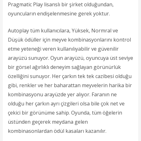
Pragmatic Play lisanslı bir şirket olduğundan,
oyuncuların endişelenmesine gerek yoktur.
Autoplay tüm kullanıcılara, Yüksek, Normral ve
Düşük ödüller için meyve kombinasyonlarını kontrol
etme yeteneği veren kullanılıyabilir ve güvenilir
arayüzü sunuyor. Oyun arayüzü, oyuncuya üst seviye
bir görsel ağırlıklı deneyim sağlayan görünürlük
özelliğini sunuyor. Her çarkın tek tek cazibesi olduğu
gibi, renkler ve her baharattan meyvelerin harika bir
kombinasyonu arayüzde yer alıyor. Faranın ne
olduğu her çarkın ayrı çizgileri olsa bile çok net ve
çekici bir görünüme sahip. Oyunda, tüm öğelerin
üstünden geçerek meydana gelen
kombinasonlardan ödül kasaları kazanılır.