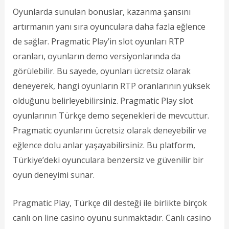
Oyunlarda sunulan bonuslar, kazanma şansını
artırmanın yanı sıra oyunculara daha fazla eğlence
de sağlar. Pragmatic Play’in slot oyunları RTP
oranları, oyunların demo versiyonlarında da
görülebilir. Bu sayede, oyunları ücretsiz olarak
deneyerek, hangi oyunların RTP oranlarının yüksek
olduğunu belirleyebilirsiniz. Pragmatic Play slot
oyunlarının Türkçe demo seçenekleri de mevcuttur.
Pragmatic oyunlarını ücretsiz olarak deneyebilir ve
eğlence dolu anlar yaşayabilirsiniz. Bu platform,
Türkiye’deki oyunculara benzersiz ve güvenilir bir
oyun deneyimi sunar.
Pragmatic Play, Türkçe dil desteği ile birlikte birçok
canlı on line casino oyunu sunmaktadır. Canlı casino