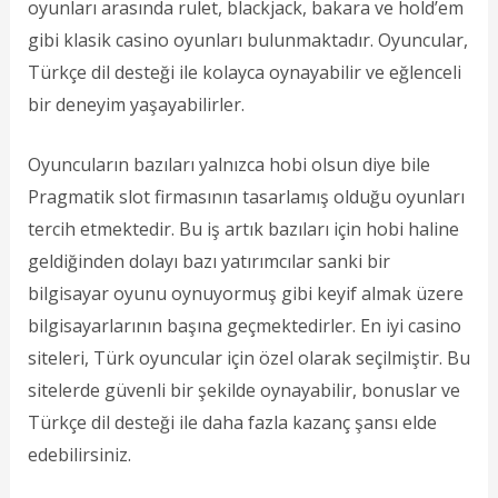
oyunları arasında rulet, blackjack, bakara ve hold’em
gibi klasik casino oyunları bulunmaktadır. Oyuncular,
Türkçe dil desteği ile kolayca oynayabilir ve eğlenceli
bir deneyim yaşayabilirler.
Oyuncuların bazıları yalnızca hobi olsun diye bile
Pragmatik slot firmasının tasarlamış olduğu oyunları
tercih etmektedir. Bu iş artık bazıları için hobi haline
geldiğinden dolayı bazı yatırımcılar sanki bir
bilgisayar oyunu oynuyormuş gibi keyif almak üzere
bilgisayarlarının başına geçmektedirler. En iyi casino
siteleri, Türk oyuncular için özel olarak seçilmiştir. Bu
sitelerde güvenli bir şekilde oynayabilir, bonuslar ve
Türkçe dil desteği ile daha fazla kazanç şansı elde
edebilirsiniz.