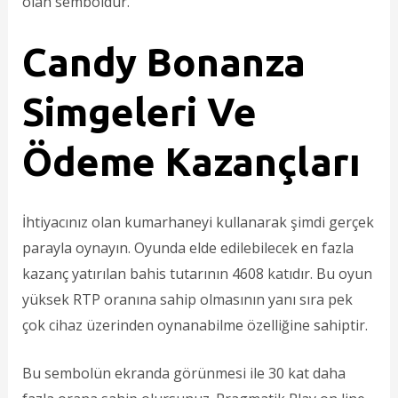
olan semboldür.
Candy Bonanza
Simgeleri Ve
Ödeme Kazançları
İhtiyacınız olan kumarhaneyi kullanarak şimdi gerçek
parayla oynayın. Oyunda elde edilebilecek en fazla
kazanç yatırılan bahis tutarının 4608 katıdır. Bu oyun
yüksek RTP oranına sahip olmasının yanı sıra pek
çok cihaz üzerinden oynanabilme özelliğine sahiptir.
Bu sembolün ekranda görünmesi ile 30 kat daha