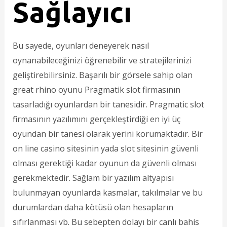
Sağlayıcı
Bu sayede, oyunları deneyerek nasıl
oynanabileceğinizi öğrenebilir ve stratejilerinizi
geliştirebilirsiniz. Başarılı bir görsele sahip olan
great rhino oyunu Pragmatik slot firmasının
tasarladığı oyunlardan bir tanesidir. Pragmatic slot
firmasının yazılımını gerçekleştirdiği en iyi üç
oyundan bir tanesi olarak yerini korumaktadır. Bir
on line casino sitesinin yada slot sitesinin güvenli
olması gerektiği kadar oyunun da güvenli olması
gerekmektedir. Sağlam bir yazılım altyapısı
bulunmayan oyunlarda kasmalar, takılmalar ve bu
durumlardan daha kötüsü olan hesapların
sıfırlanması vb. Bu sebepten dolayı bir canlı bahis