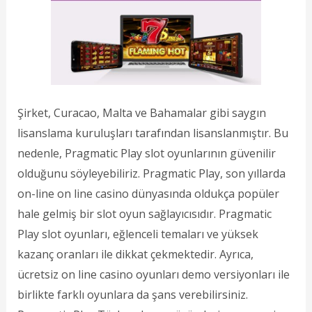
Şirket, Curacao, Malta ve Bahamalar gibi saygın
lisanslama kuruluşları tarafından lisanslanmıştır. Bu
nedenle, Pragmatic Play slot oyunlarının güvenilir
olduğunu söyleyebiliriz. Pragmatic Play, son yıllarda
on-line on line casino dünyasında oldukça popüler
hale gelmiş bir slot oyun sağlayıcısıdır. Pragmatic
Play slot oyunları, eğlenceli temaları ve yüksek
kazanç oranları ile dikkat çekmektedir. Ayrıca,
ücretsiz on line casino oyunları demo versiyonları ile
birlikte farklı oyunlara da şans verebilirsiniz.