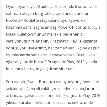
Oyun, oyuncuya 20 adet çark üzerinde 6 sütun ve 5
satırdan oluşan bir grafik arayüzünde sunulur.
PowerUP Roulette stay casino oyun şovu, ek
kazanma şansı sağlayan beş PowerUP bonus turuyla
klasik Rulet oyununun merakla beklenen bir
versiyonudur. “Her spin, Pragmatic Play ile kazanca
dönüşüyor. Üyelerimiz, her zaman yenilikçi ve özgün
oyunlarımızla şanslarını deneyebilirler. Çeşitlilik ve
eğlenceyi bizde bulun.” Pragmatic Play, 2015 yılında
kurulmuş bir oyun geliştirme şirketidir.
Son olarak, Sweet Bonanza oynayanların güvenli bir
şekilde ve eğlenceli vakit geçirmeden kazançlarını
artırmaya çalışmalarını öneririz. Pragmatic Play, 2015
yılında kurulan, online on line casino sektöründe