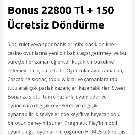
Bonus 22800 Tl + 150
Ücretsi̇z Döndürme
Slot, rulet veya spor bahisleri gibi klasik on line
casino oyunlarına yeni bir bakış açısı getirmeyi ve bu
süreçte her zaman eğlenceli küçük bir bükülme
eklemeyi amaçlamaktadır. Oyuncular aynı zamanda,
Cascading slotlar, toplu wildlar ve çarpanlara tabi
tutularak çok parlak kazançları kazanabilirler. Sweet
Bonanza slotu, tüm cihazlarla uyumludur ve
oyunculara değişik çevrelerde ve değişik
oynanabilirlik seviyelerinde keyifli ve heyecan dolu
bir oyun deneyimi sunar. Pragmatic Play’in mobil
uyumluluğu, oyunlarının çoğunun HTML5 teknolojisi