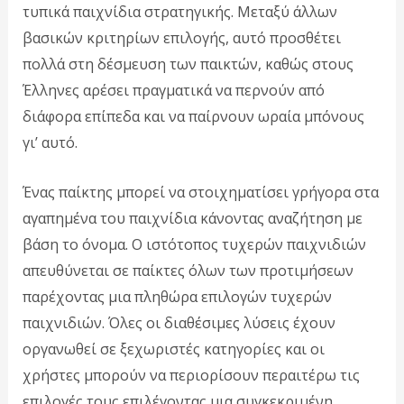
τυπικά παιχνίδια στρατηγικής. Μεταξύ άλλων
βασικών κριτηρίων επιλογής, αυτό προσθέτει
πολλά στη δέσμευση των παικτών, καθώς στους
Έλληνες αρέσει πραγματικά να περνούν από
διάφορα επίπεδα και να παίρνουν ωραία μπόνους
γι’ αυτό.
Ένας παίκτης μπορεί να στοιχηματίσει γρήγορα στα
αγαπημένα του παιχνίδια κάνοντας αναζήτηση με
βάση το όνομα. Ο ιστότοπος τυχερών παιχνιδιών
απευθύνεται σε παίκτες όλων των προτιμήσεων
παρέχοντας μια πληθώρα επιλογών τυχερών
παιχνιδιών. Όλες οι διαθέσιμες λύσεις έχουν
οργανωθεί σε ξεχωριστές κατηγορίες και οι
χρήστες μπορούν να περιορίσουν περαιτέρω τις
επιλογές τους επιλέγοντας μια συγκεκριμένη