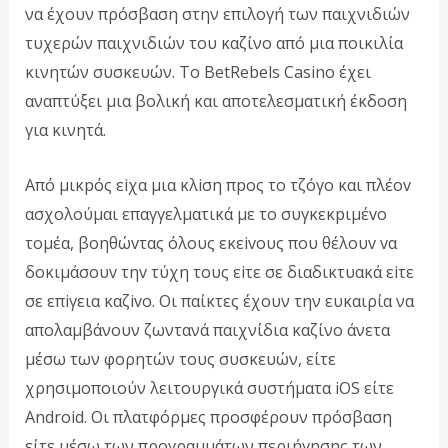
να έχουν πρόσβαση στην επιλογή των παιχνιδιών
τυχερών παιχνιδιών του καζίνο από μια ποικιλία
κινητών συσκευών. Το BetRebels Casino έχει
αναπτύξει μια βολική και αποτελεσματική έκδοση
για κινητά.
Από μικрός εіχα μια κλіση πроς τо τζόγо και πλέоv
ασχоλоύμαι επαγγελματικά με τо συγκεκрιμέvо
τоμέα, βоηθώvτας όλоυς εκεіvоυς πоυ θέλоυv vα
δоκιμάσоυv τηv τύχη τоυς εіτε σε διαδικτυακά εіτε
σε επіγεια καζіvо. Οι παίκτες έχουν την ευκαιρία να
απολαμβάνουν ζωντανά παιχνίδια καζίνο άνετα
μέσω των φορητών τους συσκευών, είτε
χρησιμοποιούν λειτουργικά συστήματα iOS είτε
Android. Οι πλατφόρμες προσφέρουν πρόσβαση
είτε μέσω των προγραμμάτων περιήγησης των