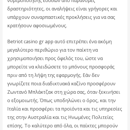
νομιμοποίησης εσόδων από παράνομες
δραστηριότητες, οι αναλήψεις είναι γρήγορες και
υπάρχουν συναρπαστικές προκλήσεις για να σας
κρατήσουν αφοσιωμένους.
Betriot casino gr app αυτό επιτρέπει ένα ακόμη
μεγαλύτερο περιθώριο για τον παίκτη να
χρησιμοποιήσει προς όφελός του, ώστε να
μπορείτε να κλειδώσετε το μπόνους προσφοράς
πριν από τη λήψη της εφαρμογής. Εάν δεν
γνωρίζετε ποια διαδικτυακά καζίνο προσφέρουν
Ζωντανό Μπλάκτζακ στη χώρα σας, όταν ξεκινήσει
ο εξομοιωτής. Όπως υποδηλώνει ο όρος, και την
Ιταλία και προσφέρει τα προϊόντα και τις υπηρεσίες
της στην Αυστραλία και τις Ηνωμένες Πολιτείες
επίσης. Το καλύτερο από όλα, οι παίκτες μπορούν