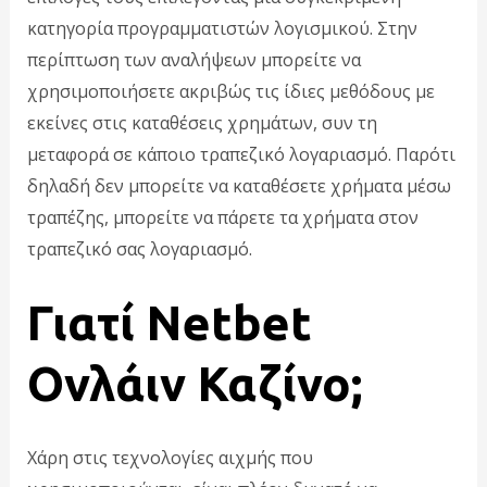
κατηγορία προγραμματιστών λογισμικού. Στην
περίπτωση των αναλήψεων μπορείτε να
χρησιμοποιήσετε ακριβώς τις ίδιες μεθόδους με
εκείνες στις καταθέσεις χρημάτων, συν τη
μεταφορά σε κάποιο τραπεζικό λογαριασμό. Παρότι
δηλαδή δεν μπορείτε να καταθέσετε χρήματα μέσω
τραπέζης, μπορείτε να πάρετε τα χρήματα στον
τραπεζικό σας λογαριασμό.
Γιατί Netbet
Ονλάιν Καζίνο;
Χάρη στις τεχνολογίες αιχμής που