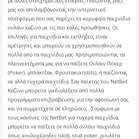
με άλλες στοιχηματικές εταιρίες. Παίζοντας μαζί
μας και απολαμβάνοντας την ιντερνετική
πλατφόρμα που σας παρέχει τα κορυφαία παιχνίδια
ονλάιν καζινο με τις πιο καλές προωθήσεις. Οι
επιλογές για παιχνiδια και εκπλήξεις είναι
αμέτρητες και μπορούν να χρησιμοποιηθούν σε
πολλά απο τα παιχνίδια μας. Χρησιμοποιώντας τα
πλεονεκτήματα μας για να παίξετε Ονλάιν Πόκερ
(Poker), μπλάκτζακ, Φρουτακια (slots), ή παίζοντας
σε αλλά τυχερά παιχνίδια. Σαν παίκτης του NetBet
Καζίνο μπορείτε να διαλέξετε από πολλά
προγράμματα επιβράβευσης για την αφοσίωσή σας
και να συμμετέχετε σε κληρώσεις . Σύμφωνα με
τους κανόνες της NetBet για τυχερά παιχνίδια,
μπορείτε να παίξετε σε πολλά ονλάιν παιχνίδια
όπως κουλοχέρηδες (slot), stud poker, ρουλέτα.