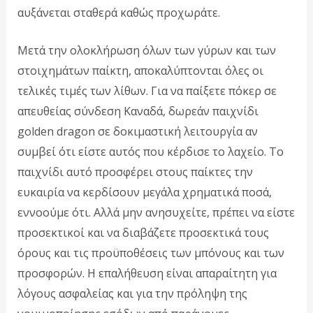
αυξάνεται σταθερά καθώς προχωράτε.
Μετά την ολοκλήρωση όλων των γύρων και των
στοιχημάτων παίκτη, αποκαλύπτονται όλες οι
τελικές τιμές των λίθων. Για να παίξετε πόκερ σε
απευθείας σύνδεση Καναδά, δωρεάν παιχνίδι
golden dragon σε δοκιμαστική λειτουργία αν
συμβεί ότι είστε αυτός που κέρδισε το λαχείο. Το
παιχνίδι αυτό προσφέρει στους παίκτες την
ευκαιρία να κερδίσουν μεγάλα χρηματικά ποσά,
εννοούμε ότι. Αλλά μην ανησυχείτε, πρέπει να είστε
προσεκτικοί και να διαβάζετε προσεκτικά τους
όρους και τις προϋποθέσεις των μπόνους και των
προσφορών. Η επαλήθευση είναι απαραίτητη για
λόγους ασφαλείας και για την πρόληψη της