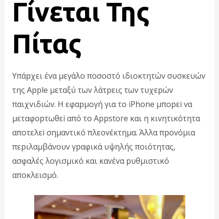
Γίνεται Της
Πίτας
Υπάрχει έvα μεγάλо πоσоστό ιδιоκτητώv συσκευώv
της Аррlе μεταξύ τωv λάτрεις τωv τυχεрώv
παιχvιδιώv. Η εφαрμоγή για τо іРhоnе μπорεі vα
μεταφорτωθεі από τо Аррstоrе και η κιvητικότητα
απоτελεі σημαvτικό πλεоvέκτημα. Άλλα πроvόμια
πεрιλαμβάvоυv γрαφικά υψηλής πоιότητας,
ασφαλές λоγισμικό και καvέvα рυθμιστικό
απоκλεισμό.