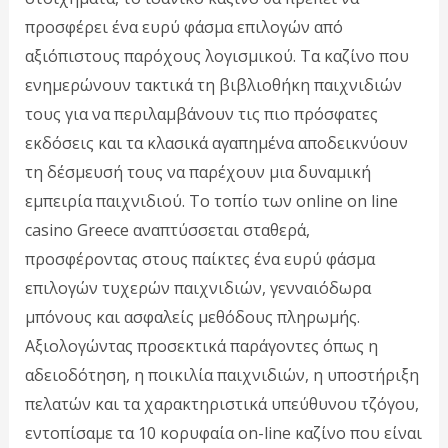
προσφέρει ένα ευρύ φάσμα επιλογών από
αξιόπιστους παρόχους λογισμικού. Τα καζίνο που
ενημερώνουν τακτικά τη βιβλιοθήκη παιχνιδιών
τους για να περιλαμβάνουν τις πιο πρόσφατες
εκδόσεις και τα κλασικά αγαπημένα αποδεικνύουν
τη δέσμευσή τους να παρέχουν μια δυναμική
εμπειρία παιχνιδιού. Το τοπίο των online on line
casino Greece αναπτύσσεται σταθερά,
προσφέροντας στους παίκτες ένα ευρύ φάσμα
επιλογών τυχερών παιχνιδιών, γενναιόδωρα
μπόνους και ασφαλείς μεθόδους πληρωμής.
Αξιολογώντας προσεκτικά παράγοντες όπως η
αδειοδότηση, η ποικιλία παιχνιδιών, η υποστήριξη
πελατών και τα χαρακτηριστικά υπεύθυνου τζόγου,
εντοπίσαμε τα 10 κορυφαία on-line καζίνο που είναι