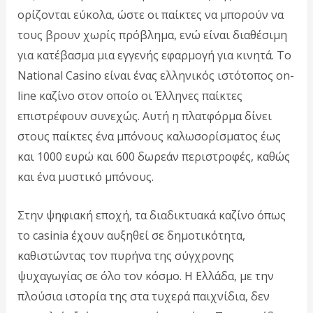
ορίζονται εύκολα, ώστε οι παίκτες να μπορούν να
τους βρουν χωρίς πρόβλημα, ενώ είναι διαθέσιμη
για κατέβασμα μια εγγενής εφαρμογή για κινητά. Το
National Casino είναι ένας ελληνικός ιστότοπος on-
line καζίνο στον οποίο οι Έλληνες παίκτες
επιστρέφουν συνεχώς. Αυτή η πλατφόρμα δίνει
στους παίκτες ένα μπόνους καλωσορίσματος έως
και 1000 ευρώ και 600 δωρεάν περιστροφές, καθώς
και ένα μυστικό μπόνους.
Στην ψηφιακή εποχή, τα διαδικτυακά καζίνο όπως
το casinia έχουν αυξηθεί σε δημοτικότητα,
καθιστώντας τον πυρήνα της σύγχρονης
ψυχαγωγίας σε όλο τον κόσμο. Η Ελλάδα, με την
πλούσια ιστορία της στα τυχερά παιχνίδια, δεν