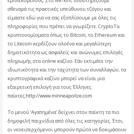
εμπλεκόμενους. Στο Iek-xini, υποστηρίζουμε
σθεναρά τις πρακτικές υπεύθυνου τζόγου και
είμαστε εδώ για να σας εξοπλίσουμε με όλες τις
πληροφορίες που πρέπει να γνωρίζετε. CryptoΤα
κρυπτονομίσματα όπως το Bitcoin, το Ethereum και
το Litecoin κερδίζουν ολοένα και μεγαλύτερη
δημοτικότητα ως ασφαλείς και ανώνυμες επιλογές
πληρωμής στα online καζίνο. Εάν εκτιμάτε την
ιδιωτικότητα και την ταχύτητα των συναλλαγών, τα
κρυπτογραφικά καζίνο μπορεί να είναι μια
εξαιρετική επιλογή για τους Έλληνες
παίκτες.
http://www.minneapolize.com
Το μενού ‘Αγαπημένα’ δείχνει στον παίκτη τα πιο
δημοφιλή παιχνίδια από όλες τις κατηγορίες. Έτσι,
οι νεοεισερχόμενοι μπορούν πρώτα να δοκιμάσουν