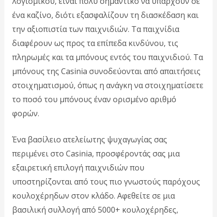
λογισμικού, είναι πολύ σημαντικό να υπάρχουν σε
ένα καζίνο, διότι εξασφαλίζουν τη διασκέδαση και
την αξιοπιστία των παιχνιδιών. Τα παιχνίδια
διαφέρουν ως προς τα επίπεδα κινδύνου, τις
πληρωμές και τα μπόνους εντός του παιχνιδιού. Τα
μπόνους της Casinia συνοδεύονται από απαιτήσεις
στοιχηματισμού, όπως η ανάγκη να στοιχηματίσετε
το ποσό του μπόνους έναν ορισμένο αριθμό
φορών.
Ένα βασίλειο ατελείωτης ψυχαγωγίας σας
περιμένει στο Casinia, προσφέροντάς σας μια
εξαιρετική επιλογή παιχνιδιών που
υποστηρίζονται από τους πιο γνωστούς παρόχους
κουλοχέρηδων στον κλάδο. Αφεθείτε σε μια
βασιλική συλλογή από 5000+ κουλοχέρηδες,