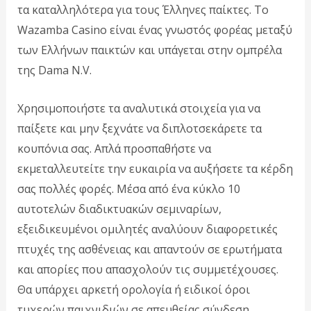
τα καταλληλότερα για τους Έλληνες παίκτες. Το
Wazamba Casino είναι ένας γνωστός φορέας μεταξύ
των Ελλήνων παικτών και υπάγεται στην ομπρέλα
της Dama N.V.
Χρησιμοποιήστε τα αναλυτικά στοιχεία για να
παίξετε και μην ξεχνάτε να διπλοτσεκάρετε τα
κουπόνια σας. Απλά προσπαθήστε να
εκμεταλλευτείτε την ευκαιρία να αυξήσετε τα κέρδη
σας πολλές φορές. Μέσα από ένα κύκλο 10
αυτοτελών διαδικτυακών σεμιναρίων,
εξειδικευμένοι ομιλητές αναλύουν διαφορετικές
πτυχές της ασθένειας και απαντούν σε ερωτήματα
και απορίες που απασχολούν τις συμμετέχουσες.
Θα υπάρχει αρκετή ορολογία ή ειδικοί όροι
τυχερών παιχνιδιών σε απευθείας σύνδεση