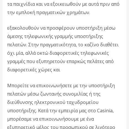
τα παιχνίδια και να εξοικειωθούν με αυτά πριν από
την εμπλοκή πραγματικών χρημάτων.
εξακολουθούν να προσφέρουν υποστήριξη μέσω
άμεσης τηλεφωνικής γραμμής υποστήριξης
πελατών. Στην πραγματικότητα, το καζίνο διαθέτει
όχι μία, αλλά οκτώ διαφορετικές τηλεφωνικές
γραμμές που εξυπηρετούν επαρκώς πελάτες από
διαφορετικές χώρες και
Μπορείτε να επικοινωνήσετε με την υποστήριξη
πελατών μέσω ζωντανής συνομιλίας ή της
διεύθυνσης ηλεκτρονικού ταχυδρομείου
υποστήριξης. Κατά την εμπειρία μας στο Casinia,
μπορέσαμε να επικοινωνήσουμε με ένα
εξυπηρετικό μέλος του προσωπικού σε λιγότερο