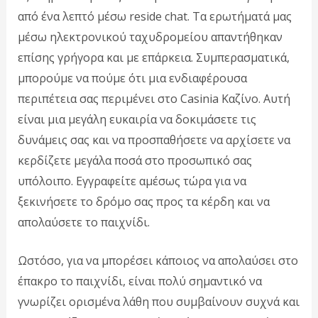
από ένα λεπτό μέσω reside chat. Τα ερωτήματά μας
μέσω ηλεκτρονικού ταχυδρομείου απαντήθηκαν
επίσης γρήγορα και με επάρκεια. Συμπερασματικά,
μπορούμε να πούμε ότι μια ενδιαφέρουσα
περιπέτεια σας περιμένει στο Casinia Καζίνο. Αυτή
είναι μια μεγάλη ευκαιρία να δοκιμάσετε τις
δυνάμεις σας και να προσπαθήσετε να αρχίσετε να
κερδίζετε μεγάλα ποσά στο προσωπικό σας
υπόλοιπο. Εγγραφείτε αμέσως τώρα για να
ξεκινήσετε το δρόμο σας προς τα κέρδη και να
απολαύσετε το παιχνίδι.
Ωστόσο, για να μπορέσει κάποιος να απολαύσει στο
έπακρο το παιχνίδι, είναι πολύ σημαντικό να
γνωρίζει ορισμένα λάθη που συμβαίνουν συχνά και