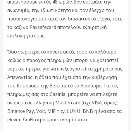
απαντήσουμε εντός 48 ωρών. Εάν εκτιμάτε την
ανωνυμία, την ιδιωτικότητα και τον έλεγχο του
προϋπολογισμού κατά τον διαδικτυακό τζόγο, τότε
τα καζίνο Paysafecard αποτελούν εξαιρετική
επιλογή για εσάς.
Όσο νωρίτερα το κάνετε αυτό, τόσο το καλύτερο,
καθώς ο πάροχος πληρωμών μπορεί να χρειαστεί
μερικές ημέρες για να επεξεργαστεί τα χρήματά σας.
Απεναντίας, η άδεια που έχει από την κυβέρνηση
του Κουρασάο της δίνει αυτό το δικαίωμα. Για τις
πληρωμές σας στο Casinia, μπορείτε να επιλέξετε
ανάμεσα σε ελληνική Mastercard (όχι VISA, όμως),
Binance Pay, Volt, MiFinity, LUNU, ΒΝΒ ή ένα από τα
eleven διαθέσιμα κρυπτονομίσματα.