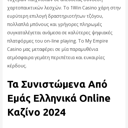
χαρτοπαικτικών λεσχών. Το 1Win Casino χάρη στην
ευρύτερη επιλογή δραστηριοτήτων τζόγου,
πολλαπλά μπόνους και γρήγορες πληρωμές
συγκαταλέγεται ανάμεσα σε καλύτερες ψηφιακές
πλατφόρμες του on-line playing. Το My Empire
Casino μας μεταφέρει σε μία παραμυθένια
ατμόσφαιρα γεμάτη περιπέτεια και ευκαιρίες
κέρδους.
Τα Συνιστώμενα Από
Εμάς Ελληνικά Online
Καζίνο 2024