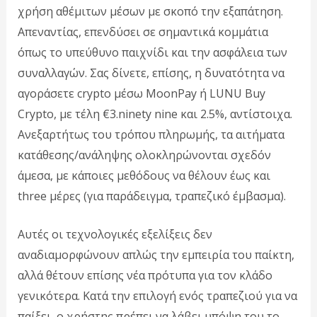
χρήση αθέμιτων μέσων με σκοπό την εξαπάτηση.
Απεναντίας, επενδύσει σε σημαντικά κομμάτια
όπως το υπεύθυνο παιχνίδι και την ασφάλεια των
συναλλαγών. Σας δίνετε, επίσης, η δυνατότητα να
αγοράσετε crypto μέσω MoonPay ή LUNU Buy
Crypto, με τέλη €3.ninety nine και 2.5%, αντίστοιχα.
Ανεξαρτήτως του τρόπου πληρωμής, τα αιτήματα
κατάθεσης/ανάληψης ολοκληρώνονται σχεδόν
άμεσα, με κάποιες μεθόδους να θέλουν έως και
three μέρες (για παράδειγμα, τραπεζικό έμβασμα).
Αυτές οι τεχνολογικές εξελίξεις δεν
αναδιαμορφώνουν απλώς την εμπειρία του παίκτη,
αλλά θέτουν επίσης νέα πρότυπα για τον κλάδο
γενικότερα. Κατά την επιλογή ενός τραπεζιού για να
παίξει, ο χρήστης πρέπει να λάβει υπόψη του το