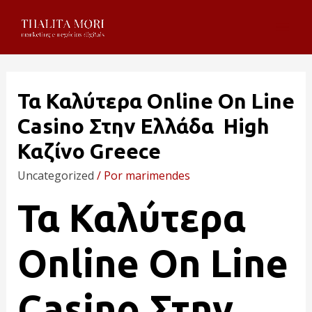
Τα Καλύτερα Online On Line
Casino Στην Ελλάδα ️ High
Καζίνο Greece
Uncategorized
/ Por
marimendes
Τα Καλύτερα
Online On Line
Casino Στην