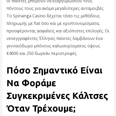
οι παίκτες μπορούν να εξαργυρώσουν τους
πόντους τους για ακόμα μεγαλύτερες ανταμοιβές.
Το Spinanga Casino δέχεται τόσο τις μεθόδους
πληρωμής με fiat όσο και με κρυπτονομίσματα,
προσφέροντας ασφαλείς και αξιόπιστες επιλογές. Οι
νεοεγγραφέντες Έλληνες παίκτες λαμβάνουν ένα
γενναιόδωρο μπόνους καλωσορίσματος ύψους
€4000 και 250 δωρεάν περιστροφές.
Πόσο Σημαντικό Είναι
Να Φοράμε
Συγκεκριμένες Κάλτσες
Όταν Τρέχουμε;