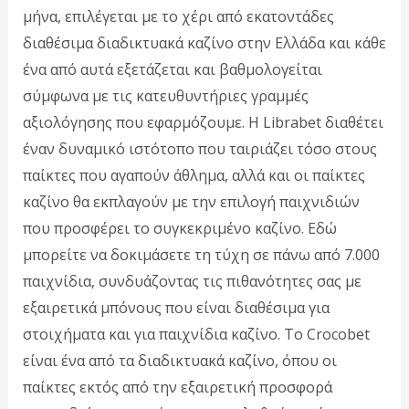
μήνα, επιλέγεται με το χέρι από εκατοντάδες
διαθέσιμα διαδικτυακά καζίνο στην Ελλάδα και κάθε
ένα από αυτά εξετάζεται και βαθμολογείται
σύμφωνα με τις κατευθυντήριες γραμμές
αξιολόγησης που εφαρμόζουμε. Η Librabet διαθέτει
έναν δυναμικό ιστότοπο που ταιριάζει τόσο στους
παίκτες που αγαπούν άθλημα, αλλά και οι παίκτες
καζίνο θα εκπλαγούν με την επιλογή παιχνιδιών
που προσφέρει το συγκεκριμένο καζίνο. Εδώ
μπορείτε να δοκιμάσετε τη τύχη σε πάνω από 7.000
παιχνίδια, συνδυάζοντας τις πιθανότητες σας με
εξαιρετικά μπόνους που είναι διαθέσιμα για
στοιχήματα και για παιχνίδια καζίνο. Το Crocobet
είναι ένα από τα διαδικτυακά καζίνο, όπου οι
παίκτες εκτός από την εξαιρετική προσφορά