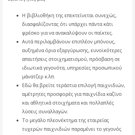
Η βιβλιοθήκη της επεκτείνεται συνεχώς,
διασφαλίζοντας ότι υπάρχει πάντα κάτι
φρέσκο για να ανακαλύψουν οι παίκτες.
Αυτά περιλαμβάνουν επιπλέον μπόνους,
αυξημένα όρια εξαργύρωσης, ευνοϊκότερες
απαιτήσεις στοιχηματισμού, πρόσβαση σε
ιδιωτικά γεγονότα, υπηρεσίες προσωπικού
μάνατζερ κ.λπ.
Εδώ θα βρείτε τεράστια επιλογή παιχνιδιών,
αμέτρητες προσφορές για παιχνίδια καζίνο
και αθλητικά στοιχήματα και πολλαπλές
λύσεις συναλλαγών.
Το μεγάλο πλεονέκτημα της εταιρείας
τυχερών παιχνιδιών παραμένει το γεγονός