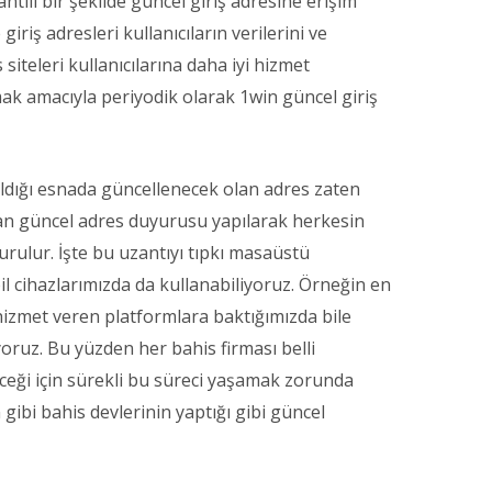
tili bir şekilde güncel giriş adresine erişim
riş adresleri kullanıcıların verilerini ve
s siteleri kullanıcılarına daha iyi hizmet
ak amacıyla periyodik olarak 1win güncel giriş
ldığı esnada güncellenecek olan adres zaten
n güncel adres duyurusu yapılarak herkesin
urulur. İşte bu uzantıyı tıpkı masaüstü
il cihazlarımızda da kullanabiliyoruz. Örneğin en
 hizmet veren platformlara baktığımızda bile
oruz. Bu yüzden her bahis firması belli
eği için sürekli bu süreci yaşamak zorunda
gibi bahis devlerinin yaptığı gibi güncel