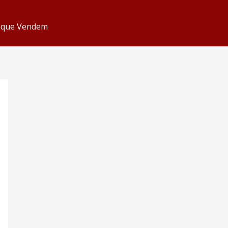
s que Vendem