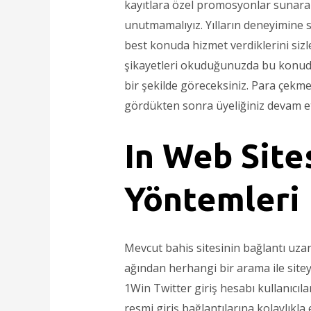
kayıtlara özel promosyonlar sunarak
unutmamalıyız. Yılların deneyimine 
best konuda hizmet verdiklerini sizl
şikayetleri okuduğunuzda bu konuda 
bir şekilde göreceksiniz. Para çekm
gördükten sonra üyeliğiniz devam ett
In Web Site
Yöntemleri
Mevcut bahis sitesinin bağlantı uzant
ağından herhangi bir arama ile site
1Win Twitter giriş hesabı kullanıcıl
resmi giriş bağlantılarına kolaylıkla