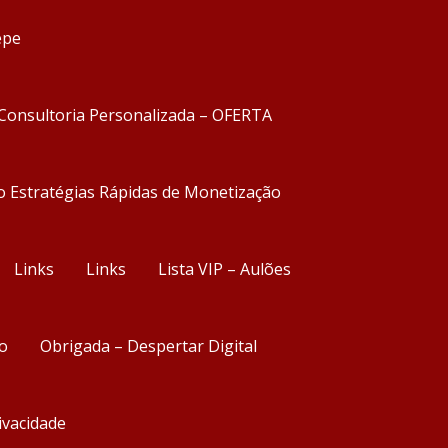
epe
Consultoria Personalizada – OFERTA
o Estratégias Rápidas de Monetização
Links
Links
Lista VIP – Aulões
o
Obrigada – Despertar Digital
rivacidade