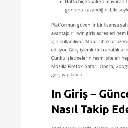
Hatta hiç kapalı kalmayarak T
gönlünü kazandığını bile sö
Platformun güvenilir bir lisansa sahi
avantajdır. 1win giriş adresleri hem
için kullanılıyor. Mobil cihazlar üzer
ediliyor. Giriş işlemlerini rahatlıkla
Çünkü işletmelerin resmi siteleri h
Mozilla Firefox, Safari, Opera, Go
giriş yapılabilir.
In Giriş – Gün
Nasıl Takip Ed