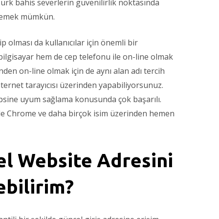
ürk bahis severlerin güvenilirlik noktasında
ylemek mümkün.
p olması da kullanıcılar için önemli bir
 bilgisayar hem de cep telefonu ile on-line olmak
inden on-line olmak için de aynı alan adı tercih
 internet tarayıcısı üzerinden yapabiliyorsunuz.
epsine uyum sağlama konusunda çok başarılı.
ogle Chrome ve daha birçok isim üzerinden hemen
cel Website Adresini
ebilirim?