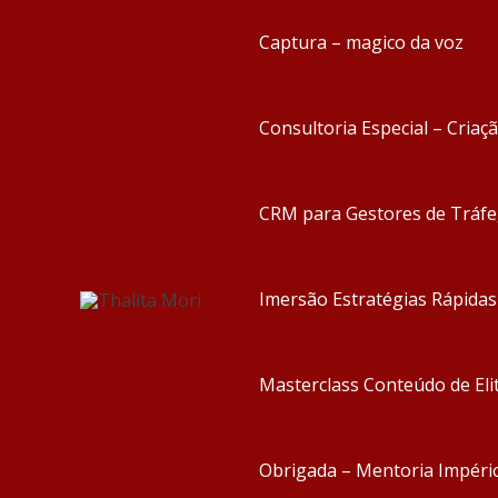
Captura – magico da voz
Consultoria Especial – Criaç
CRM para Gestores de Tráf
Imersão Estratégias Rápida
Masterclass Conteúdo de Eli
Obrigada – Mentoria Impéri