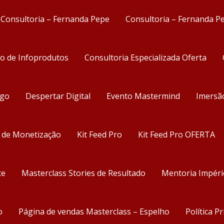
Consultoria – Fernanda Pepe
Consultoria – Fernanda P
ão de Infoprodutos
Consultoria Especializada Oferta
ego
Despertar Digital
Evento Mastermind
Imersã
s de Monetização
Kit Feed Pro
Kit Feed Pro OFERTA
te
Masterclass Stories de Resultado
Mentoria Impéri
o
Página de vendas Masterclass – Espelho
Política P