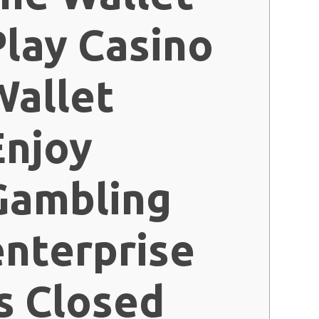
Play Casino
Wallet
Enjoy
Gambling
enterprise
Is Closed