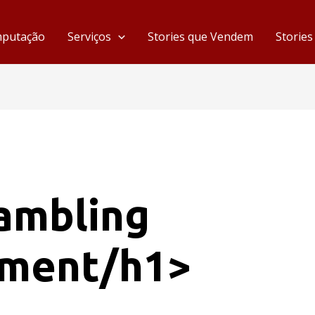
mputação
Serviços
Stories que Vendem
Storie
Gambling
hment/h1>