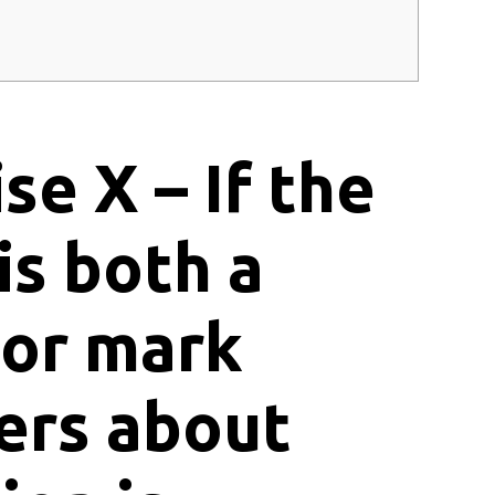
se X – If the
s both a
 or mark
ers about