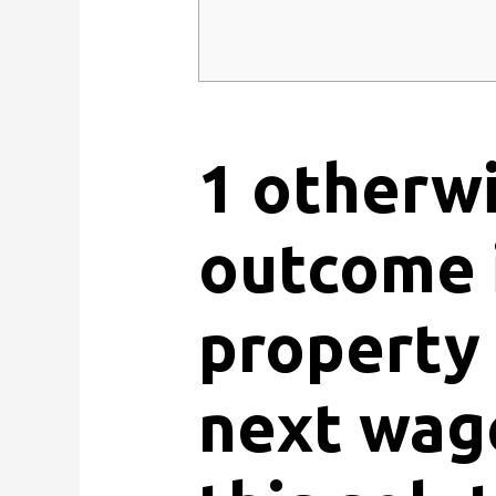
1 otherwi
outcome i
property
next wag