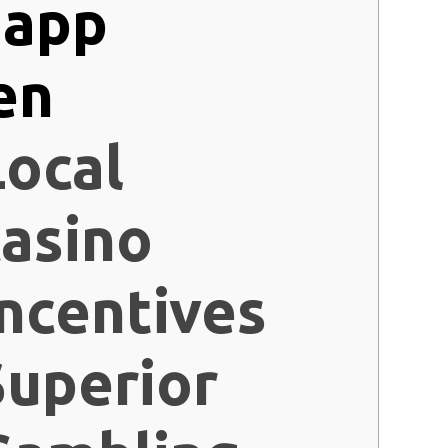
Local
casino
Incentives
Superior