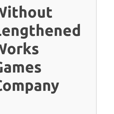
Without
Lengthened
Works
Games
Company