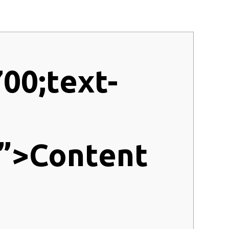
700;text-
;”>Content