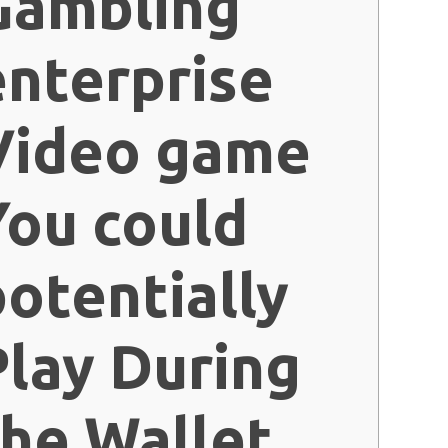
Gambling
enterprise
Video game
You could
potentially
Play During
the Wallet