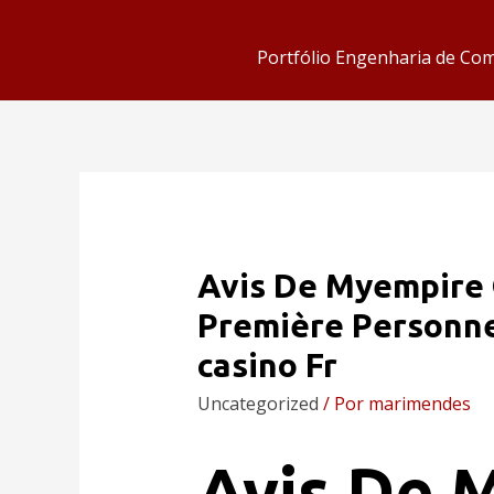
Portfólio Engenharia de Co
Avis De Myempire 
Première Personne
casino Fr
Uncategorized
/ Por
marimendes
Avis De 