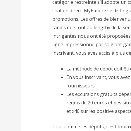
catégorie restreinte s’il adopte un
chat en direct. MyEmpire se disting
promotions. Les offres de bienvenue
tandis que tout au lengthy de la se
intrigantes nous ont été proposées.
ligne impressionne par sa giant gam
inscrivant, vous avez accès à plus de
La méthode de dépôt doit être 
En vous inscrivant, vous avez 
fournisseurs.
Les excursions gratuits dép
requis de 20 euros et des situ
et x40 sur les positive aspects
Tout comme les dépôts, il est tout ce