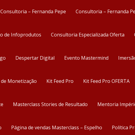
Consultoria – Fernanda Pepe
Consultoria – Fernanda P
ão de Infoprodutos
Consultoria Especializada Oferta
ego
Despertar Digital
Evento Mastermind
Imersã
s de Monetização
Kit Feed Pro
Kit Feed Pro OFERTA
te
Masterclass Stories de Resultado
Mentoria Impéri
o
Página de vendas Masterclass – Espelho
Política P