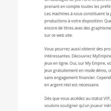
prenant en compte toutes les préfé
Les machines à sous constituent la 
productions à votre disposition. Qu
encore de titres avec des graphisme
sur ce web site.
Vous pourrez aussi obtenir des pro
intéressantes. Découvrez MyEmpire 
jeux en ligne. Oui, sur My Empire, v
jeux gratuitement en mode démo, ce 
sans engagement financier. Cependa
en argent réel est nécessaire.
Dès que vous accédez au statut VIP
voulons souligner qu’un joueur même