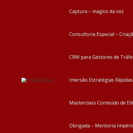
Captura – magico da voz
Consultoria Especial – Criaç
CRM para Gestores de Tráf
Imersão Estratégias Rápida
Masterclass Conteúdo de Eli
Obrigada – Mentoria Impéri