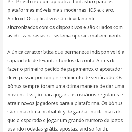
Bet Brasil criou um aplicativo fantástico para as
plataformas móveis mais modernas, iOS e, claro,
Android. Os aplicativos são devidamente
sincronizados com os dispositivos e são criados com
as idiossincrasias do sistema operacional em mente.
A única característica que permanece indisponível é a
capacidade de levantar fundos da conta. Antes de
fazer o primeiro pedido de pagamento, o apostador
deve passar por um procedimento de verificação. Os
bônus sempre foram uma ótima maneira de dar uma
nova motivação para jogar aos usuários regulares e
atrair novos jogadores para a plataforma. Os bônus
são uma ótima probability de ganhar muito mais do
que o esperado e jogar um grande número de jogos
usando rodadas grátis, apostas, and so forth.