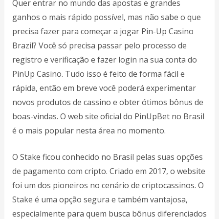
Quer entrar no mundo das apostas e grandes
ganhos o mais rápido possível, mas não sabe o que
precisa fazer para começar a jogar Pin-Up Casino
Brazil? Você só precisa passar pelo processo de
registro e verificação e fazer login na sua conta do
PinUp Casino. Tudo isso é feito de forma fácil e
rápida, então em breve você poderá experimentar
novos produtos de cassino e obter ótimos bônus de
boas-vindas. O web site oficial do PinUpBet no Brasil
é o mais popular nesta área no momento.
O Stake ficou conhecido no Brasil pelas suas opções
de pagamento com cripto. Criado em 2017, o website
foi um dos pioneiros no cenário de criptocassinos. O
Stake é uma opção segura e também vantajosa,
especialmente para quem busca bônus diferenciados