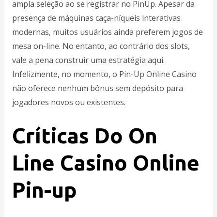
ampla seleção ao se registrar no PinUp. Apesar da
presença de máquinas caça-níqueis interativas
modernas, muitos usuários ainda preferem jogos de
mesa on-line. No entanto, ao contrário dos slots,
vale a pena construir uma estratégia aqui.
Infelizmente, no momento, o Pin-Up Online Casino
não oferece nenhum bônus sem depósito para
jogadores novos ou existentes.
Críticas Do On
Line Casino Online
Pin-up