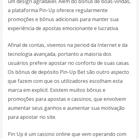
um design agradável. Além do bônus de boas-vindas,
a plataforma Pin-Up oferece regularmente
promoções e bônus adicionais para manter sua
experiência de apostas emocionante e lucrativa.
Afinal de contas, vivemos na period da Internet e da
tecnologia avançada, portanto a maioria dos
usuários prefere apostar no conforto de suas casas.
Os bônus de depósito Pin-Up Bet são outro aspecto
que fazem com que os utilizadores escolham esta
marca em explicit. Existem muitos bônus e
promoções para apostas e cassinos, que envolvem
aumentar seus ganhos e aumentar sua motivação
para apostar no site.
Pin Up é um cassino online que vem operando com