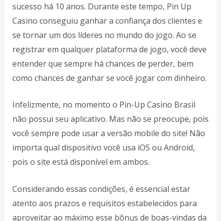
sucesso há 10 anos. Durante este tempo, Pin Up
Casino conseguiu ganhar a confiança dos clientes e
se tornar um dos líderes no mundo do jogo. Ao se
registrar em qualquer plataforma de jogo, você deve
entender que sempre há chances de perder, bem
como chances de ganhar se você jogar com dinheiro.
Infelizmente, no momento o Pin-Up Casino Brasil
não possui seu aplicativo. Mas não se preocupe, pois
você sempre pode usar a versão mobile do site! Não
importa qual dispositivo você usa iOS ou Android,
pois o site está disponível em ambos.
Considerando essas condições, é essencial estar
atento aos prazos e requisitos estabelecidos para
aproveitar ao máximo esse bônus de boas-vindas da