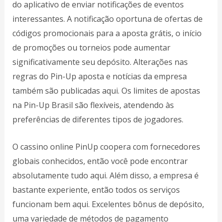
do aplicativo de enviar notificações de eventos
interessantes. A notificação oportuna de ofertas de
códigos promocionais para a aposta grátis, o início
de promoções ou torneios pode aumentar
significativamente seu depósito. Alterações nas
regras do Pin-Up aposta e notícias da empresa
também são publicadas aqui. Os limites de apostas
na Pin-Up Brasil são flexíveis, atendendo às
preferências de diferentes tipos de jogadores.
O cassino online PinUp coopera com fornecedores
globais conhecidos, então você pode encontrar
absolutamente tudo aqui. Além disso, a empresa é
bastante experiente, então todos os serviços
funcionam bem aqui. Excelentes bônus de depósito,
uma variedade de métodos de pagamento