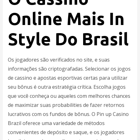
Online Mais In
Style Do Brasil
Os jogadores são verificados no site, e suas
informações são criptografadas. Selecionar os jogos
de cassino e apostas esportivas certas para utilizar
seu bônus é outra estratégia crítica. Escolha jogos
que você conheça ou aqueles com melhores chances
de maximizar suas probabilities de fazer retornos
lucrativos com os fundos de bônus. O Pin up Casino
Brazil oferece uma variedade de métodos
convenientes de depósito e saque, e os jogadores